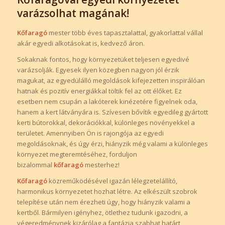
varázsolhat magának!
Kőfaragó
mester több éves tapasztalattal, gyakorlattal vállal
akár egyedi alkotásokat is, kedvező áron.
Sokaknak fontos, hogy környezetüket teljesen egyedivé
varázsolják. Egyesek ilyen közegben nagyon jól érzik
magukat, az egyedülálló megoldások kifejezetten inspirálóan
hatnak és pozitív energiákkal töltik fel az ott élőket. Ez
esetben nem csupán a lakóterek kinézetére figyelnek oda,
hanem a kert látványára is. Szívesen bővítik egyedileg gyártott
kerti bútorokkal, dekorációkkal, különleges növényekkel a
területet. Amennyiben Ön is rajongója az egyedi
megoldásoknak, és úgy érzi, hiányzik még valami a különleges
környezet megteremtéséhez, forduljon
bizalommal
kőfaragó
mesterhez!
Kőfaragó
közreműködésével igazán lélegzetelállító,
harmonikus környezetet hozhat létre. Az elkészült szobrok
telepítése után nem érezheti úgy, hogy hiányzik valami a
kertből. Bármilyen igényhez, ötlethez tudunk igazodni, a
végeredménynek kizárólag a fantázia szabhat határt,