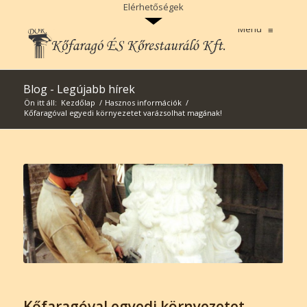
>
Elérhetőségek
Menu
≡
Blog - Legújabb hírek
Ön itt áll:
Kezdőlap
/
Hasznos információk
/
Kőfaragóval egyedi környezetet varázsolhat magának!
Kőfaragóval egyedi környezetet