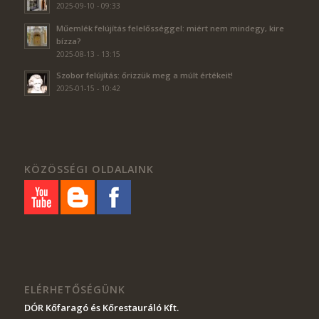
2025-09-10 - 09:33
Műemlék felújítás felelősséggel: miért nem mindegy, kire
bízza?
2025-08-13 - 13:15
Szobor felújítás: őrizzük meg a múlt értékeit!
2025-01-15 - 10:42
KÖZÖSSÉGI OLDALAINK
ELÉRHETŐSÉGÜNK
DÓR Kőfaragó és Kőrestauráló Kft
.