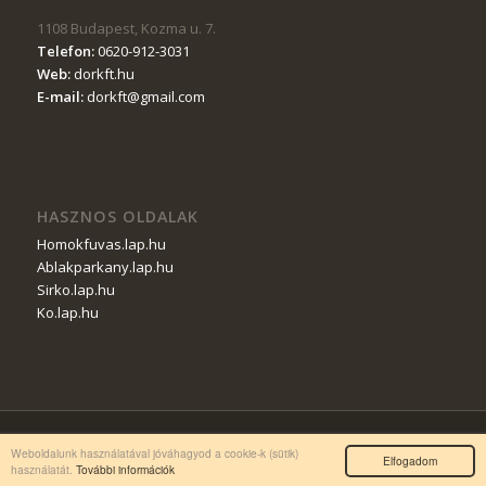
1108
Budapest
,
Kozma u. 7
.
Telefon:
0620-912-3031
Web:
dorkft.hu
E-mail:
dorkft@gmail.com
HASZNOS OLDALAK
Homokfuvas.lap.hu
Ablakparkany.lap.hu
Sirko.lap.hu
Ko.lap.hu
© Copyright - dorkft.hu |
Impresszum és Tárhely Szolgáltató
Weboldalunk használatával jóváhagyod a cookie-k (sütik)
Elfogadom
használatát.
További információk