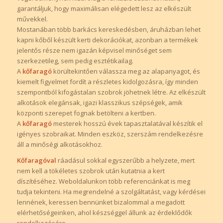
garantáljuk, hogy maximálisan elégedett lesz az elkészült
művekkel.
Mostanában több barkács kereskedésben, áruházban lehet
kapni kőből készült kerti dekorációkat, azonban a termékek
jelentős része nem igazán képvisel minőséget sem
szerkezetileg, sem pedig esztétikailag.
A
kőfaragó
körültekintően válassza meg az alapanyagot, és
kiemelt figyelmet fordít a részletes kidolgozásra, így minden
szempontból kifogástalan szobrok jöhetnek létre. Az elkészült
alkotások elegánsak, igazi klasszikus szépségek, amik
központi szerepet fognak betölteni a kertben.
A
kőfaragó
mesterek hosszú évek tapasztalatával készítik el
igényes szobraikat. Minden eszköz, szerszám rendelkezésre
áll a minőségi alkotásokhoz.
Kőfaragóval
ráadásul sokkal egyszerűbb a helyzete, mert
nem kell a tökéletes szobrok után kutatnia a kert
díszítéséhez. Weboldalunkon több referenciánkat is meg
tudja tekinteni. Ha megrendelné a szolgáltatást, vagy kérdései
lennének, keressen bennünket bizalommal a megadott
elérhetőségeinken, ahol készséggel állunk az érdeklődők
rendelkezésére.