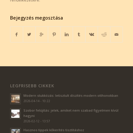
Bejegyzés megosztása
LEGFRISEBB CIKKEK
Modern stukkózás: letisztult díszítés modern otthonokban
2026-04-14 - 10:22
Szobor felújítás: jelek, amiket nem szabad figyelmen kívül
hagyni
2026-02-12 - 13:57
Hasznos tippek kőkerítés tisztításhoz