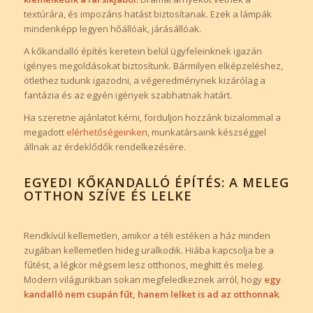
textúrára, és impozáns hatást biztosítanak. Ezek a lámpák
mindenképp legyen hőállóak, járásállóak.
A kőkandalló építés keretein belül ügyfeleinknek igazán
igényes megoldásokat biztosítunk. Bármilyen elképzeléshez,
ötlethez tudunk igazodni, a végeredménynek kizárólag a
fantázia és az egyén igények szabhatnak határt.
Ha szeretne ajánlatot kérni, forduljon hozzánk bizalommal a
megadott
elérhetőségeinken
, munkatársaink készséggel
állnak az érdeklődők rendelkezésére.
EGYEDI KŐKANDALLÓ ÉPÍTÉS: A MELEG
OTTHON SZÍVE ÉS LELKE
Rendkívül kellemetlen, amikor a téli estéken a ház minden
zugában kellemetlen hideg uralkodik. Hiába kapcsolja be a
fűtést, a légkör mégsem lesz otthonos, meghitt és meleg.
Modern világunkban sokan megfeledkeznek arról, hogy
egy
kandalló nem csupán fűt, hanem lelket is ad az otthonnak
.