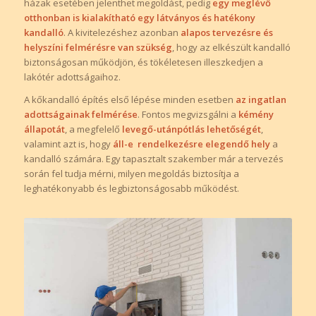
házak esetében jelenthet megoldást, pedig
egy meglévő
otthonban is kialakítható egy látványos és hatékony
kandalló
. A kivitelezéshez azonban
alapos tervezésre és
helyszíni felmérésre van szükség
, hogy az elkészült kandalló
biztonságosan működjön, és tökéletesen illeszkedjen a
lakótér adottságaihoz.
A kőkandalló építés első lépése minden esetben
az ingatlan
adottságainak felmérése
. Fontos megvizsgálni a
kémény
állapotát
, a megfelelő
levegő-utánpótlás lehetőségét
,
valamint azt is, hogy
áll-e
rendelkezésre elegendő hely
a
kandalló számára. Egy tapasztalt szakember már a tervezés
során fel tudja mérni, milyen megoldás biztosítja a
leghatékonyabb és legbiztonságosabb működést.