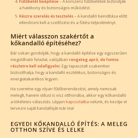
Fűtőbetét beépítése
– A korszerű fűtőbetétek biztosítják
a hatékony és biztonságos működést.
Készre szerelés és tesztelés
– A kandalló beindítása előtt
ellenőrizni kell a szellőzést és a fűtési teljesítményt.
Miért válasszon szakértőt a
kőkandalló építéséhez?
Bár sokan gondolják, hogy a kandalló építése egy egyszerűen
megoldható feladat, valójában
rengeteg apró, de fontos
részletre kell odafigyelni
. Egy tapasztalt szakember
biztosíthatja, hogy a kandalló esztétikus, biztonságos és
energiatakarékos legyen.
Ha szeretne egy olyan fűtőberendezést, amely nemcsak
melegít, hanem stílust is visz otthonába, akkor egy kőkandalló
a tökéletes választás. Lépjen
kapcsolatba
velünk, és kezdje el
tervezni saját kandallóját már ma!
EGYEDI KŐKANDALLÓ ÉPÍTÉS: A MELEG
OTTHON SZÍVE ÉS LELKE