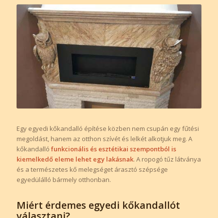
Egy egyedi kőkandalló építése közben nem csupán egy fűtési
megoldást, hanem az otthon szívét és lelkét alkotjuk meg. A
kőkandalló
funkcionális és esztétikai szempontból is
kiemelkedő eleme lehet egy lakásnak
. A ropogó tűz látványa
és a természetes kő melegséget árasztó szépsége
egyedülálló bármely otthonban.
Miért érdemes egyedi kőkandallót
választani?