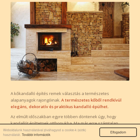
A kőkandalló építés remek választás a természetes
alapanyagok rajongóinak.
A természetes kőből rendkívül
elegáns, dekoratív és praktikus kandalló épülhet.
Az elmúlt időszakban egyre többen döntenek úgy, hogy
kandallót építtetnek otthonukba. Ma már erre számtalan
alapanyag áll rendelkezésre, ám annak,
aki a természetes
Weboldalunk használatával jóváhagyod a cookie-k (sütik)
Elfogadom
használatát.
További információk
anyagok és az elegancia híve, érdemes a kőkandalló építés