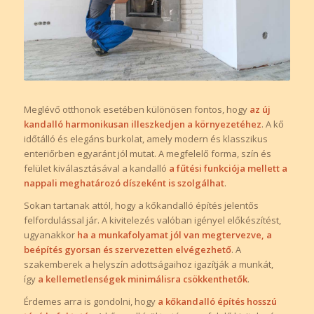
Meglévő otthonok esetében különösen fontos, hogy
az új
kandalló harmonikusan illeszkedjen a környezetéhez
. A kő
időtálló és elegáns burkolat, amely modern és klasszikus
enteriőrben egyaránt jól mutat. A megfelelő forma, szín és
felület kiválasztásával a kandalló
a fűtési funkciója mellett a
nappali meghatározó díszeként is szolgálhat
.
Sokan tartanak attól, hogy a kőkandalló építés jelentős
felfordulással jár. A kivitelezés valóban igényel előkészítést,
ugyanakkor
ha a munkafolyamat jól van megtervezve, a
beépítés gyorsan és szervezetten elvégezhető
. A
szakemberek a helyszín adottságaihoz igazítják a munkát,
így
a kellemetlenségek minimálisra csökkenthetők
.
Érdemes arra is gondolni, hogy
a kőkandalló építés hosszú