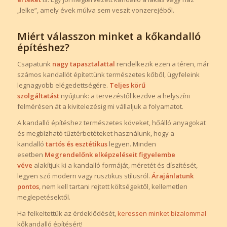
„lelke”, amely évek múlva sem veszít vonzerejéből.
Miért válasszon minket a kőkandalló
építéshez?
Csapatunk
nagy tapasztalattal
rendelkezik ezen a téren, már
számos kandallót építettünk természetes kőből, ügyfeleink
legnagyobb elégedettségére.
Teljes körű
szolgáltatást
nyújtunk: a tervezéstől kezdve a helyszíni
felmérésen át a kivitelezésig mi vállaljuk a folyamatot.
A kandalló építéshez természetes köveket, hőálló anyagokat
és megbízható tűztérbetéteket használunk, hogy a
kandalló
tartós és esztétikus
legyen. Minden
esetben
Megrendelőnk elképzeléseit figyelembe
véve
alakítjuk ki a kandalló formáját, méretét és díszítését,
legyen szó modern vagy rusztikus stílusról.
Árajánlatunk
pontos
, nem kell tartani rejtett költségektől, kellemetlen
meglepetésektől.
Ha felkeltettük az érdeklődését,
keressen minket bizalommal
kőkandalló építésért!