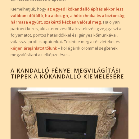
Kiemelhetjük, hogy
az egyedi kőkandalló építés akkor lesz
valóban időtálló, ha a design, a hőtechnika és a biztonság
hármasa együtt, szakértő kézben valósul meg.
Ha olyan
partnert keres, aki a tervezéstől a kivitelezésig végigviszi a
folyamatot, pontos határidőkkel és igényes kőmunkával,
válassza profi csapatunkat. Tekintse meg a részleteket és
kérjen árajánlatot tőlünk
– kollégáink örömmel segítenek
megvalósítani az elképzeléseit.
A KANDALLÓ FÉNYE: MEGVILÁGÍTÁSI
TIPPEK A KŐKANDALLÓ KIEMELÉSÉRE