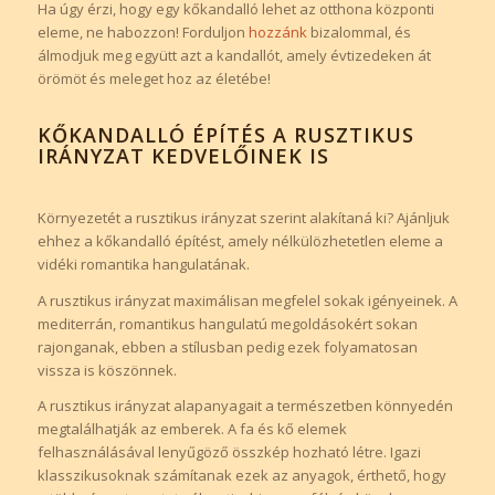
Ha úgy érzi, hogy egy kőkandalló lehet az otthona központi
eleme, ne habozzon! Forduljon
hozzánk
bizalommal, és
álmodjuk meg együtt azt a kandallót, amely évtizedeken át
örömöt és meleget hoz az életébe!
KŐKANDALLÓ ÉPÍTÉS A RUSZTIKUS
IRÁNYZAT KEDVELŐINEK IS
Környezetét a rusztikus irányzat szerint alakítaná ki? Ajánljuk
ehhez a kőkandalló építést, amely nélkülözhetetlen eleme a
vidéki romantika hangulatának.
A rusztikus irányzat maximálisan megfelel sokak igényeinek. A
mediterrán, romantikus hangulatú megoldásokért sokan
rajonganak, ebben a stílusban pedig ezek folyamatosan
vissza is köszönnek.
A rusztikus irányzat alapanyagait a természetben könnyedén
megtalálhatják az emberek. A fa és kő elemek
felhasználásával lenyűgöző összkép hozható létre. Igazi
klasszikusoknak számítanak ezek az anyagok, érthető, hogy