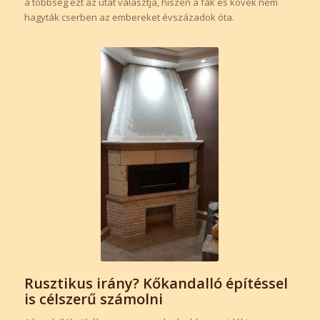
a többség ezt az utat választja, hiszen a fák és kövek nem
hagyták cserben az embereket évszázadok óta.
Rusztikus irány? Kőkandalló építéssel
is célszerű számolni