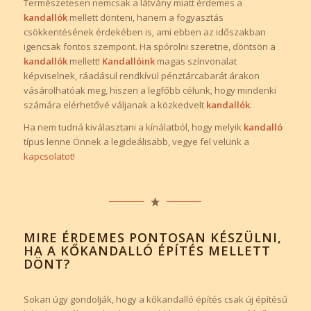
Természetesen nemcsak a látvány miatt érdemes a
kandallók
mellett dönteni, hanem a fogyasztás
csökkentésének érdekében is, ami ebben az időszakban
igencsak fontos szempont. Ha spórolni szeretne, döntsön a
kandallók
mellett!
Kandallóink
magas színvonalat
képviselnek, ráadásul rendkívül pénztárcabarát árakon
vásárolhatóak meg, hiszen a legfőbb célunk, hogy mindenki
számára elérhetővé váljanak a közkedvelt
kandallók
.
Ha nem tudná kiválasztani a kínálatból, hogy melyik
kandalló
típus lenne Önnek a legideálisabb, vegye fel velünk a
kapcsolatot
!
MIRE ÉRDEMES PONTOSAN KÉSZÜLNI,
HA A KŐKANDALLÓ ÉPÍTÉS MELLETT
DÖNT?
Sokan úgy gondolják, hogy a kőkandalló építés csak új építésű