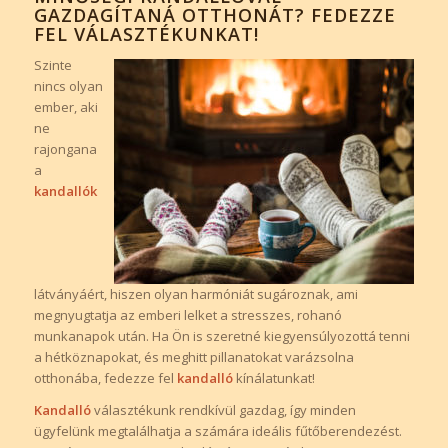
GAZDAGÍTANÁ OTTHONÁT? FEDEZZE
FEL VÁLASZTÉKUNKAT!
Szinte
nincs olyan
ember, aki
ne
rajongana
a
kandallók
látványáért, hiszen olyan harmóniát sugároznak, ami
megnyugtatja az emberi lelket a stresszes, rohanó
munkanapok után. Ha Ön is szeretné kiegyensúlyozottá tenni
a hétköznapokat, és meghitt pillanatokat varázsolna
otthonába, fedezze fel
kandalló
kínálatunkat!
Kandalló
választékunk rendkívül gazdag, így minden
ügyfelünk megtalálhatja a számára ideális fűtőberendezést.