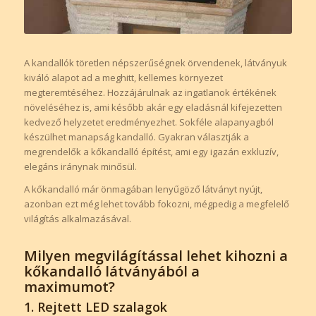
A kandallók töretlen népszerűségnek örvendenek, látványuk
kiváló alapot ad a meghitt, kellemes környezet
megteremtéséhez. Hozzájárulnak az ingatlanok értékének
növeléséhez is, ami később akár egy eladásnál kifejezetten
kedvező helyzetet eredményezhet. Sokféle alapanyagból
készülhet manapság kandalló. Gyakran választják a
megrendelők a kőkandalló építést, ami egy igazán exkluzív,
elegáns iránynak minősül.
A kőkandalló már önmagában lenyűgöző látványt nyújt,
azonban ezt még lehet tovább fokozni, mégpedig a megfelelő
világítás alkalmazásával.
Milyen megvilágítással lehet kihozni a
kőkandalló látványából a
maximumot?
1. Rejtett LED szalagok