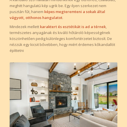
meghitt hangulatú kép ugrik be. Egy ilyen szerkezet nem
pusztán fűt, hanem
képes megteremteni a sokak által
vágyott, otthonos hangulatot
.
Mindezek mellett
karaktert és esztétikát is ad a térnek
,
természetes anyagának és kiváló hőtároló képességének
köszönhetően pedig különleges komfortérzetet biztosít. De
nézzük egy kicsit bővebben, hogy miért érdemes kőkandallót
építtetni