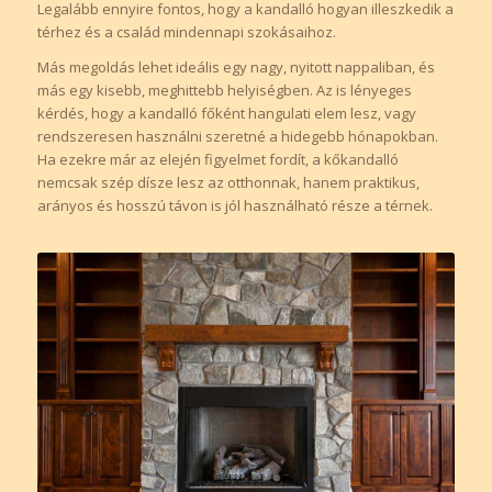
Legalább ennyire fontos, hogy a kandalló hogyan illeszkedik a
térhez és a család mindennapi szokásaihoz.
Más megoldás lehet ideális egy nagy, nyitott nappaliban, és
más egy kisebb, meghittebb helyiségben. Az is lényeges
kérdés, hogy a kandalló főként hangulati elem lesz, vagy
rendszeresen használni szeretné a hidegebb hónapokban.
Ha ezekre már az elején figyelmet fordít, a kőkandalló
nemcsak szép dísze lesz az otthonnak, hanem praktikus,
arányos és hosszú távon is jól használható része a térnek.