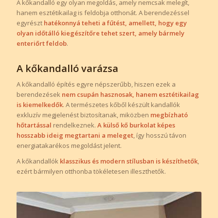
A kőkandalló egy olyan megoldás, amely nemcsak melegít,
hanem esztétikailag is feldobja otthonát. A berendezéssel
egyrészt
hatékonnyá teheti a fűtést, amellett, hogy egy
olyan időtálló kiegészítőre tehet szert, amely bármely
enteriőrt feldob
.
A kőkandalló varázsa
A kőkandalló építés egyre népszerűbb, hiszen ezek a
berendezések
nem csupán hasznosak, hanem esztétikailag
is kiemelkedők
. A természetes kőből készült kandallók
exkluzív megjelenést biztosítanak, miközben
megbízható
hőtartással
rendelkeznek.
A külső kő burkolat képes
hosszabb ideig megtartani a meleget
, így hosszú távon
energiatakarékos megoldást jelent.
A kőkandallók
klasszikus és modern stílusban is készíthetők
,
ezért bármilyen otthonba tökéletesen illeszthetők.