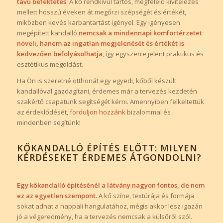
távú befektetés
. A kő rendkívül tartós, megfelelő kivitelezés
mellett hosszú éveken át megőrzi szépségét és értékét,
miközben kevés karbantartást igényel. Egy igényesen
megépített kandalló
nemcsak a mindennapi komfortérzetet
növeli, hanem az ingatlan megjelenését és értékét is
kedvezően befolyásolhatja
, így egyszerre jelent praktikus és
esztétikus megoldást.
Ha Ön is szeretné otthonát egy egyedi, kőből készült
kandallóval gazdagítani, érdemes már a tervezés kezdetén
szakértő csapatunk segítségét kérni. Amennyiben felkeltettük
az érdeklődését,
forduljon hozzánk
bizalommal és
mindenben segítünk!
KŐKANDALLÓ ÉPÍTÉS ELŐTT: MILYEN
KÉRDÉSEKET ÉRDEMES ÁTGONDOLNI?
Egy kőkandalló építésénél a látvány nagyon fontos, de nem
ez az egyetlen szempont.
A kő színe, textúrája és formája
sokat adhat a nappali hangulatához, mégis akkor lesz igazán
jó a végeredmény, ha a tervezés nemcsak a külsőről szól.