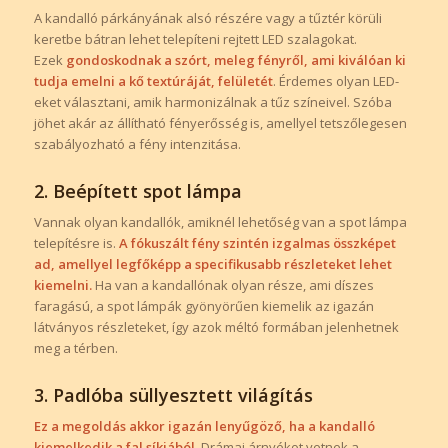
A kandalló párkányának alsó részére vagy a tűztér körüli
keretbe bátran lehet telepíteni rejtett LED szalagokat.
Ezek
gondoskodnak a szórt, meleg fényről, ami kiválóan ki
tudja emelni a kő textúráját, felületét
. Érdemes olyan LED-
eket választani, amik harmonizálnak a tűz színeivel. Szóba
jöhet akár az állítható fényerősség is, amellyel tetszőlegesen
szabályozható a fény intenzitása.
2. Beépített spot lámpa
Vannak olyan kandallók, amiknél lehetőség van a spot lámpa
telepítésre is.
A fókuszált fény szintén izgalmas összképet
ad, amellyel legfőképp a specifikusabb részleteket lehet
kiemelni.
Ha van a kandallónak olyan része, ami díszes
faragású, a spot lámpák gyönyörűen kiemelik az igazán
látványos részleteket, így azok méltó formában jelenhetnek
meg a térben.
3. Padlóba süllyesztett világítás
Ez a megoldás akkor igazán lenyűgöző, ha a kandalló
kiemelkedik a fal síkjából.
Drámai árnyékot vetnek a