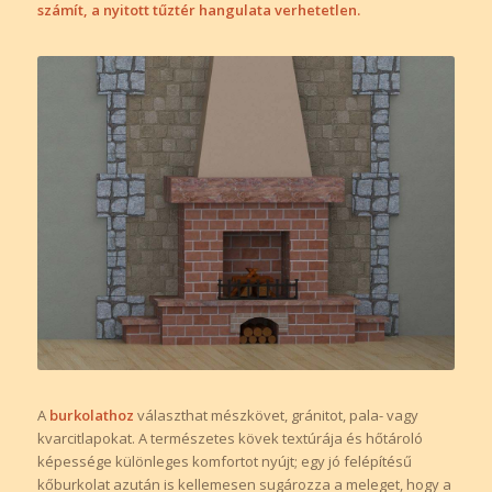
számít, a nyitott tűztér hangulata verhetetlen.
A
burkolathoz
választhat mészkövet, gránitot, pala- vagy
kvarcitlapokat. A természetes kövek textúrája és hőtároló
képessége különleges komfortot nyújt; egy jó felépítésű
kőburkolat azután is kellemesen sugározza a meleget, hogy a