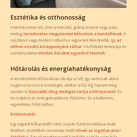
Esztétika és otthonosság
A természetes kő, mint a mészkő, gránit, kvarcit vagy pala,
meleg,
természetes megjelenést kölcsönöz a kandallónak
. A
rusztikus vagy modern stílushoz egyaránt illeszkedik, így
az
otthon vizuális középpontjává válhat
. A kőfelület textúrája és
színárnyalatai
minden darabot egyedivé tesznek
.
Hőtárolás és energiahatékonyság
A természetes kő kiválóan tárolja a hőt, így nemcsak akkor
sugározza vissza a meleget, amikor a tűz ég, hanem még
azután is
hosszabb ideig melegen tartja a környezetét
. Ez
hozzájárul az energiahatékony fűtéshez és a kellemes,
egyenletes hőérzethez.
Értéknövelés
Egy egyedi kőkandalló nem csupán funkcionalitása miatt
értékes: esztétikai vonzereje miatt
növeli az ingatlan piaci
értékét
is. Egy jól megtervezett kandalló a lakás vagy ház