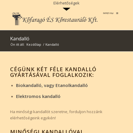
>
Elérhetőségek
Menu
≡
Kandalló
Ön itt áll:
Kezdőlap
/
Kandalló
CÉGÜNK KÉT FÉLE KANDALLÓ
GYÁRTÁSÁVAL FOGLALKOZIK:
Biokandalló, vagy Etanolkandalló
Elektromos kandalló
Ha minőségi kandallót szeretne, forduljon hozzánk
elérhetőségeink egyikén!
MINŐSÉGI KANDALLÓVAL