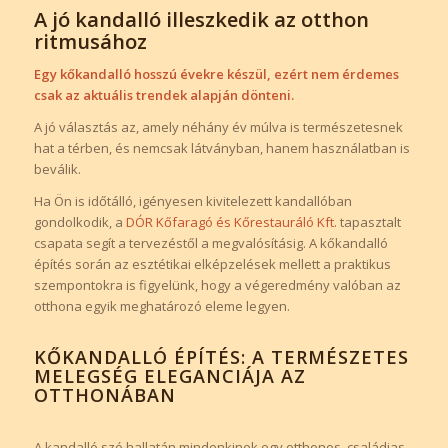
A jó kandalló illeszkedik az otthon
ritmusához
Egy kőkandalló hosszú évekre készül, ezért nem érdemes
csak az aktuális trendek alapján dönteni.
A jó választás az, amely néhány év múlva is természetesnek
hat a térben, és nemcsak látványban, hanem használatban is
beválik.
Ha Ön is időtálló, igényesen kivitelezett kandallóban
gondolkodik, a
DÓR Kőfaragó és Kőrestauráló Kft.
tapasztalt
csapata segít a tervezéstől a megvalósításig. A kőkandalló
építés során az esztétikai elképzelések mellett a praktikus
szempontokra is figyelünk, hogy a végeredmény valóban az
otthona egyik meghatározó eleme legyen.
KŐKANDALLÓ ÉPÍTÉS: A TERMÉSZETES
MELEGSÉG ELEGANCIÁJA AZ
OTTHONÁBAN
A kandalló szó hallatán mindenkinek egy otthonos, családias,