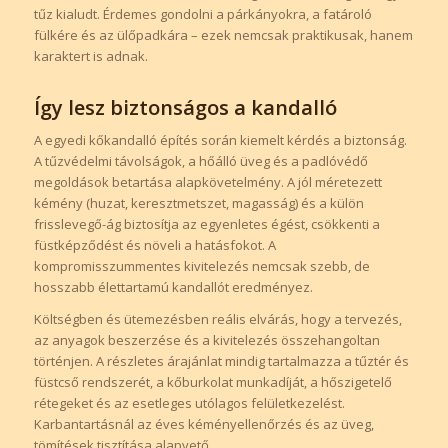
tűz kialudt. Érdemes gondolni a párkányokra, a fatároló
fülkére és az ülőpadkára – ezek nemcsak praktikusak, hanem
karaktert is adnak.
Így lesz biztonságos a kandalló
A egyedi kőkandalló építés során kiemelt kérdés a biztonság.
A tűzvédelmi távolságok, a hőálló üveg és a padlóvédő
megoldások betartása alapkövetelmény. A jól méretezett
kémény (huzat, keresztmetszet, magasság) és a külön
frisslevegő-ág biztosítja az egyenletes égést, csökkenti a
füstképződést és növeli a hatásfokot. A
kompromisszummentes kivitelezés nemcsak szebb, de
hosszabb élettartamú kandallót eredményez.
Költségben és ütemezésben reális elvárás, hogy a tervezés,
az anyagok beszerzése és a kivitelezés összehangoltan
történjen. A részletes árajánlat mindig tartalmazza a tűztér és
füstcső rendszerét, a kőburkolat munkadíját, a hőszigetelő
rétegeket és az esetleges utólagos felületkezelést.
Karbantartásnál az éves kéményellenőrzés és az üveg,
tömítések tisztítása alapvető.