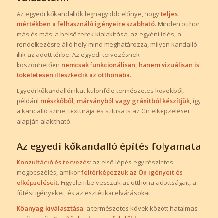
Az egyedi kőkandallók legnagyobb előnye, hogy
teljes
mértékben a felhasználó igényeire szabható
. Minden otthon
más és más: a belső terek kialakítása, az egyéni ízlés, a
rendelkezésre álló hely mind meghatározza, milyen kandalló
illik az adott térbe. Az egyedi tervezésnek
köszönhetően
nemcsak funkcionálisan, hanem vizuálisan is
tökéletesen illeszkedik az otthonába
.
Egyedi kőkandallóinkat különféle természetes kövekből,
például
mészkőből, márványból vagy gránitból készítjük
, így
a kandalló színe, textúrája és stílusa is az Ön elképzelései
alapján alakítható.
Az egyedi kőkandalló építés folyamata
Konzultáció és tervezés
: az első lépés egy részletes
megbeszélés, amikor
feltérképezzük az Ön igényeit és
elképzeléseit
. Figyelembe vesszük az otthona adottságait, a
fűtési igényeket, és az esztétikai elvárásokat.
Kőanyag kiválasztása
: a természetes kövek között hatalmas