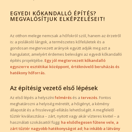
EGYEDI KŐKANDALLÓ ÉPÍTÉS?
MEGVALÓSÍTJUK ELKÉPZELÉSEIT!
Az otthon melege nemcsak a hőfokról szól, hanem az érzetről
is: a pislákoló lángok, a természetes kőfelületek és a
gondosan megtervezett arányok együtt adják meg azt a
hangulatot, amelyért érdemes belevágni az egyedi kőkandalló
építés projektjébe.
Egy jól megtervezett kőkandalló
egyszerre esztétikai középpont, értéknövelő beruházás és
hatékony hőforrás.
Az építésig vezető első lépések
Az első lépés a helyszíni
felmérés
és a
tervezés
. Fontos
meghatározni a helyiség méretét, a hőigényt, a kémény
állapotát és a frisslevegő-ellátás lehetőségét. A megfelelő
tűztér kiválasztása – zárt, nyitott vagy akár vízteres kivitel – a
használati szokásaitól függ:
ha elsődlegesen fűtene vele, a
zárt tűztér nagyobb hatékonyságot ad; ha inkább a látvány