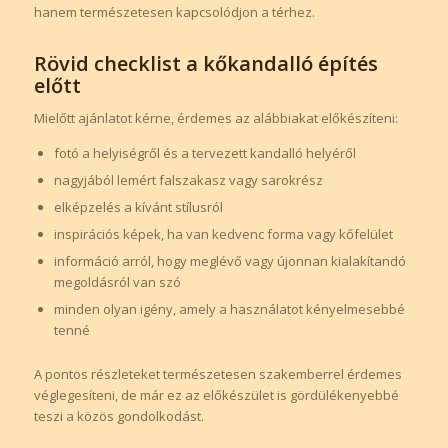
hanem természetesen kapcsolódjon a térhez.
Rövid checklist a kőkandalló építés
előtt
Mielőtt ajánlatot kérne, érdemes az alábbiakat előkészíteni:
fotó a helyiségről és a tervezett kandalló helyéről
nagyjából lemért falszakasz vagy sarokrész
elképzelés a kívánt stílusról
inspirációs képek, ha van kedvenc forma vagy kőfelület
információ arról, hogy meglévő vagy újonnan kialakítandó
megoldásról van szó
minden olyan igény, amely a használatot kényelmesebbé
tenné
A pontos részleteket természetesen szakemberrel érdemes
véglegesíteni, de már ez az előkészület is gördülékenyebbé
teszi a közös gondolkodást.