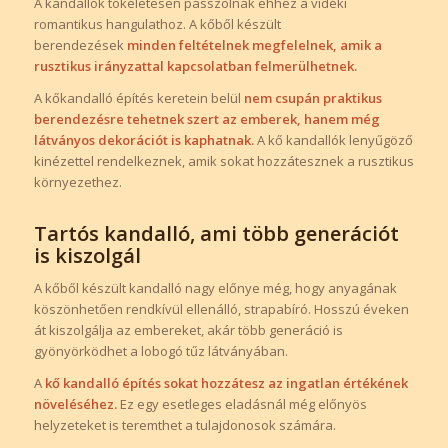
A kandallók tökéletesen passzolnak ehhez a vidéki
romantikus hangulathoz. A kőből készült
berendezések
minden feltételnek megfelelnek, amik a
rusztikus irányzattal kapcsolatban felmerülhetnek.
A kőkandalló építés keretein belül
nem csupán praktikus
berendezésre tehetnek szert az emberek, hanem még
látványos dekorációt is kaphatnak.
A kő kandallók lenyűgöző
kinézettel rendelkeznek, amik sokat hozzátesznek a rusztikus
környezethez.
Tartós kandalló, ami több generációt
is kiszolgál
A kőből készült kandalló nagy előnye még, hogy anyagának
köszönhetően rendkívül ellenálló, strapabíró. Hosszú éveken
át kiszolgálja az embereket, akár több generáció is
gyönyörködhet a lobogó tűz látványában.
A
kő kandalló építés sokat hozzátesz az ingatlan értékének
növeléséhez.
Ez egy esetleges eladásnál még előnyös
helyzeteket is teremthet a tulajdonosok számára.