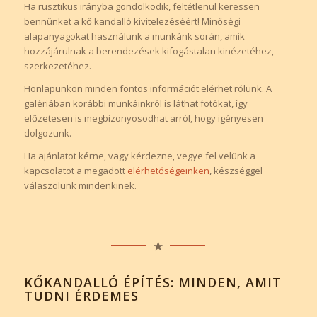
Ha rusztikus irányba gondolkodik, feltétlenül keressen
bennünket a kő kandalló kivitelezéséért! Minőségi
alapanyagokat használunk a munkánk során, amik
hozzájárulnak a berendezések kifogástalan kinézetéhez,
szerkezetéhez.
Honlapunkon minden fontos információt elérhet rólunk. A
galériában korábbi munkáinkról is láthat fotókat, így
előzetesen is megbizonyosodhat arról, hogy igényesen
dolgozunk.
Ha ajánlatot kérne, vagy kérdezne, vegye fel velünk a
kapcsolatot a megadott
elérhetőségeinken
, készséggel
válaszolunk mindenkinek.
KŐKANDALLÓ ÉPÍTÉS: MINDEN, AMIT
TUDNI ÉRDEMES