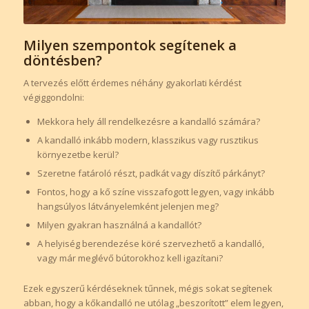
Milyen szempontok segítenek a
döntésben?
A tervezés előtt érdemes néhány gyakorlati kérdést
végiggondolni:
Mekkora hely áll rendelkezésre a kandalló számára?
A kandalló inkább modern, klasszikus vagy rusztikus
környezetbe kerül?
Szeretne fatároló részt, padkát vagy díszítő párkányt?
Fontos, hogy a kő színe visszafogott legyen, vagy inkább
hangsúlyos látványelemként jelenjen meg?
Milyen gyakran használná a kandallót?
A helyiség berendezése köré szervezhető a kandalló,
vagy már meglévő bútorokhoz kell igazítani?
Ezek egyszerű kérdéseknek tűnnek, mégis sokat segítenek
abban, hogy a kőkandalló ne utólag „beszorított” elem legyen,