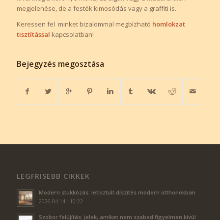
megjelenése, de a festék kimosódás vagy a graffiti is.
Keressen fel minket bizalommal megbízható
homlokzat
tisztítással
kapcsolatban!
Bejegyzés megosztása
LEGFRISEBB CIKKEK
Modern stukkózás: letisztult díszítés modern otthonokban
2026-04-14 - 10:22
Szobor felújítás: jelek, amiket nem szabad figyelmen kívül