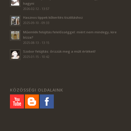
hagyni
2026-02-12 - 13:57
Hasznos tippek kőkerítés tisztításhoz
2025-09-10 - 09:33
Műemlék felújítás felelősséggel: miért nem mindegy, kire
bízza?
2025-08-13 - 13:15
Szobor felújítás: őrizzük meg a múlt értékeit!
2025-01-15 - 10:42
KÖZÖSSÉGI OLDALAINK