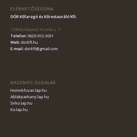
ELÉRHETŐSÉGÜNK
DÓR Kőfaragó és Kőrestauráló Kft
.
1108
Budapest
,
Kozma u. 7
.
Telefon:
0620-912-3031
Web:
dorkft.hu
E-mail:
dorkft@gmail.com
HASZNOS OLDALAK
Homokfuvas.lap.hu
Ablakparkany.lap.hu
Sirko.lap.hu
Ko.lap.hu