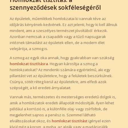
szennyeződések sokféleségéről
Az épületek, műemlékek homlokzatai ki vannak téve az
időjárás kényének-kedvének. Ez azt jelenti, hogy ki kell állniuk
mindent, ami a szeszélyes természet jóvoltából érkezik.
Azonban nemcsak a csapadék vagy a tűző napsugarak
intéznek támadást az épületek ellen, de a modern élet
velejárója, a szmog is.
A szmog az egyik oka annak, hogy gyakrabban van szükség
homlokzat tisztításra
. Hogyan károsítja a szmog a
homlokzatokat? Az mindenki számára egyértelmű, aki egy
pillantást vet az épületekre, hogy a felületek beszürkülnek.
Csúnya, sötét réteg kerül az épületekre, ami elfedi azok
szépségét, a kő eredeti árnyalatait.
Vannak más, természetes és mesterséges eredetű dolgok is,
amik a homlokzatok eredeti állapotát módosítják. Ilyen lehet
például a korrózió is, a különféle olaj- vagy zsírfoltok, de
megjelenhet sajnos a penész is. Szemmel látható
elváltozásokat okoz, és
homlokzat tisztítást
igényel ezen
kívül még a korom, a moha, az algák vagy a madárürülék