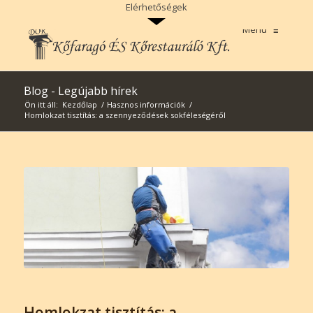
>
Elérhetőségek
Menu
≡
Blog - Legújabb hírek
Ön itt áll:
Kezdőlap
/
Hasznos információk
/
Homlokzat tisztítás: a szennyeződések sokféleségéről
Homlokzat tisztítás: a