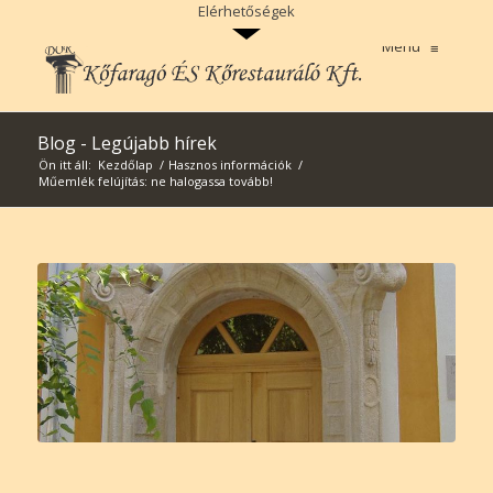
>
Elérhetőségek
Menu
≡
Blog - Legújabb hírek
Ön itt áll:
Kezdőlap
/
Hasznos információk
/
Műemlék felújítás: ne halogassa tovább!