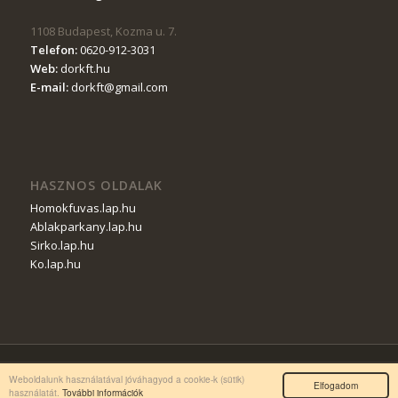
1108
Budapest
,
Kozma u. 7
.
Telefon:
0620-912-3031
Web:
dorkft.hu
E-mail:
dorkft@gmail.com
HASZNOS OLDALAK
Homokfuvas.lap.hu
Ablakparkany.lap.hu
Sirko.lap.hu
Ko.lap.hu
© Copyright - dorkft.hu |
Impresszum és Tárhely Szolgáltató
Weboldalunk használatával jóváhagyod a cookie-k (sütik)
Elfogadom
használatát.
További információk