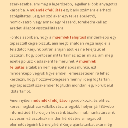
szerkezetbe, ami még a legerősebb, legellenállóbb anyagot is
károsítja. A
műemlék felújítás
egy bárki számára elérhető
szolgáltatás. Legyen szó akár egy teljes épületről,
homlokzatról vagy annak egy részéről, törekedni kell az
eredeti állapot visszaállítására.
Fontos azonban, hogy a
műemlék felújítást
mindenképp egy
tapasztalt cégre bízzuk, ami megbízhatóan végzi majd el a
feladatot. Kérjünk bátran árajánlatot, és ne felejtsük el
tisztázni, hogy pontosan mit tartalmaz az ár, mi az, ami még
esetleg plusz kiadásként felmerülhet. A
műemlék
felújítás
általában nem egy-két napos munka, ezt
mindenképp vegyük figyelembe! Természetesen rá lehet
kérdezni, hogy hozzávetőlegesen mennyi ideig fog tartani,
egy tapasztalt szakember fog tudni mondani egy körülbelül
időtartamot.
Amennyiben
műemlék felújításon
gondolkozik, és ehhez
keres megbízható vállalkozást, a legjobb helyen jár! Bővebb
információért forduljon hozzánk bizalommal, munkatársaink
szívesen válaszolnak minden kérdésére a megadott
elérhetőségeink bármelyikén! Kérje ajánlatunkat akár még