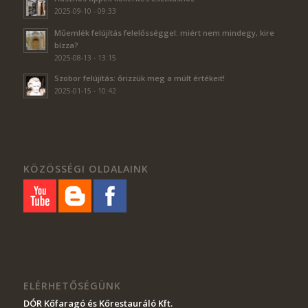
2025-09-10 - 09:33
Műemlék felújítás felelősséggel: miért nem mindegy, kire
bízza?
2025-08-13 - 13:15
Szobor felújítás: őrizzük meg a múlt értékeit!
2025-01-15 - 10:42
KÖZÖSSÉGI OLDALAINK
ELÉRHETŐSÉGÜNK
DÓR Kőfaragó és Kőrestauráló Kft
.