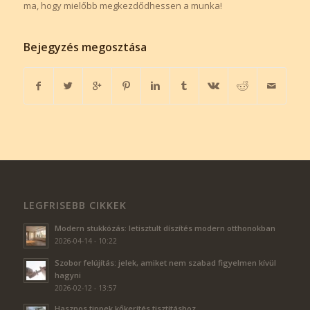
ma, hogy mielőbb megkezdődhessen a munka!
Bejegyzés megosztása
LEGFRISEBB CIKKEK
Modern stukkózás: letisztult díszítés modern otthonokban
2026-04-14 - 10:22
Szobor felújítás: jelek, amiket nem szabad figyelmen kívül
hagyni
2026-02-12 - 13:57
Hasznos tippek kőkerítés tisztításhoz