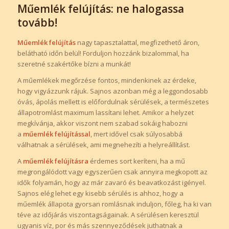
Műemlék felújítás: ne halogassa
tovább!
Műemlék felújítás
nagy tapasztalattal, megfizethető áron,
belátható időn belül! Forduljon hozzánk bizalommal, ha
szeretné szakértőke bízni a munkát!
A műemlékek megőrzése fontos, mindenkinek az érdeke,
hogy vigyázzunk rájuk. Sajnos azonban még a leggondosabb
óvás, ápolás mellett is előfordulnak sérülések, a természetes
állapotromlást maximum lassítani lehet. Amikor a helyzet
megkívánja, akkor viszont nem szabad sokáig habozni
a
műemlék felújítással
, mert idővel csak súlyosabbá
válhatnak a sérülések, ami megnehezíti a helyreállítást.
A
műemlék felújításra
érdemes sort keríteni, ha a mű
megrongálódott vagy egyszerűen csak annyira megkopott az
idők folyamán, hogy az már zavaró és beavatkozást igényel.
Sajnos elég lehet egy kisebb sérülés is ahhoz, hogy a
műemlék állapota gyorsan romlásnak induljon, főleg, ha ki van
téve az időjárás viszontagságainak. A sérülésen keresztül
ugyanis víz, por és más szennyeződések juthatnak a